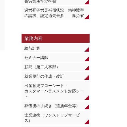
審労働条件分科会
過労死等労災補償状況 精神障害
の請求、認定過去最多――厚労省
業務内容
給与計算
セミナー講師
顧問（第二人事部）
就業規則の作成・改訂
出産育児フローシート・
カスタマーハラスメント対応シー
ト
葬儀後の手続き（遺族年金等）
士業連携（ワンストップサービ
ス）